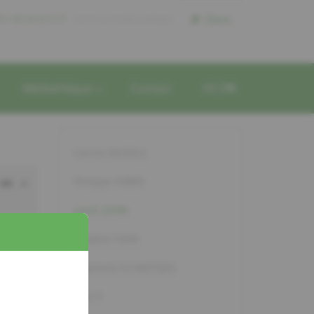
Dons
el +352 26 43 21 21
reconnue d'utilite publique
Médiathèque
Contact
DE
FR
Carine NICKELS
Philippe FABER
 en «
Lauer JOHN
hun matt
Rigobert RINK
ubei dat
Raymond SCHINTGEN
op enger
Loni P.
ch mech