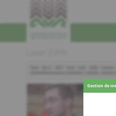
Lauer JOHN
Vum 16.11. 2011 huet sech mäin Liewen 
Schädelhirntrauma-Schicksal » erliewt, woubei
Gestion de me
Lauer Jo
engem Mot
Ganzt net
Ech krut 
Kräizung.
Ech kann