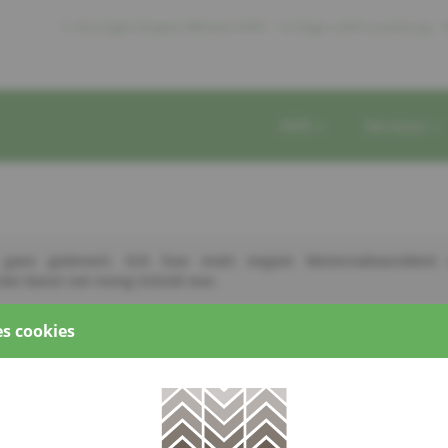
11, Rue Eugène Ruppert Bâtiment HITEC – 1er Etage L-2453 Luxembourg
T
AVR
Services
ganz geännert. Ech hun matt engem Motorradsaccident
 dat Ganzt net meng Schold war.
s cookies
hn :
Vum 16.11. 2011 huet sech mäin Liewen ganz geännert. Ech 
orradsaccident en « Schädelhirntrauma-Schicksal » erliewt, wo
 meng Schold war.
d’Virfahrt geholl vun enger Frau, déi mam Auto ënnerwee war 
 mat egal weem doriwer schwetzen, well verstoppen machen e