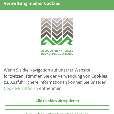
Verwaltung meiner Cookies
Den Service huet mir eng Aufgab gin. Daat ass ganz wichteg
fir mech.
Lia Spielmann-Monteiro 2014
Carine NICKELS
Philippe FABER
Lauer JOHN
Wenn Sie die Navigation auf unserer Website
Rigobert RINK
fortsetzen, stimmen Sie der Verwendung von
Cookies
Raymond SCHINTGEN
zu. Ausführlichere Informationen können Sie unseren
Cookie-Richtlinien
entnehmen.
Loni P.
Alle Cookies akzeptieren
Sarah CLEMENT
Jérôme SCHILTZ