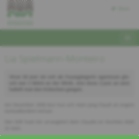
Dons
Lia Spielmann-Monteiro
Virun 20 Joer sin ech als Foussgängerin ugestouss gin-
ech war 2 Méint an der Klinik, sinn dono 2 Joer an eent
halleft mat den Krätschen gangen.
Am Dezember 2000 dun hun ech mäin Jong Claudi an engem
Autosakkzident verluer.
Den AVR huet mir arrangéiert dem Claudie en leschten Äddi
ze soen.
Ech sin haut nach ëmmer am Kontakt mam AVR.