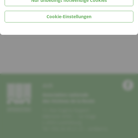
Nur unbedingt notwendige Cookies
Angelo MARAGLINO
Cookie-Einstellungen
Cindy HUMBERT
AVR
Association nationale
des Victimes de la Route
11, Rue Eugène Ruppert
Bâtiment HITEC – 1er Etage
L-2453 Luxembourg
Tel +352 26 43 21 21 –
avr@avr.lu