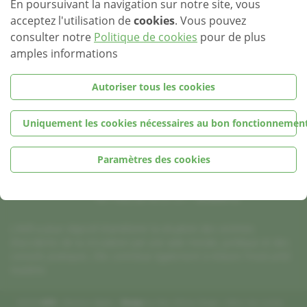
En poursuivant la navigation sur notre site, vous
acceptez l'utilisation de
cookies
. Vous pouvez
consulter notre
Politique de cookies
pour de plus
amples informations
Autoriser tous les cookies
AVR
Association nationale
Uniquement les cookies nécessaires au bon fonctionnement
des Victimes de la Route
11, Rue Eugène Ruppert
Paramètres des cookies
Bâtiment HITEC – 1er Etage
L-2453 Luxembourg
Tel +352 26 43 21 21 –
avr@avr.lu
L'AVR a pour objectif d'améliorer la situation des victimes
d'accidents de la circulation par une aide morale, juridique et des
conseils pratiques. Elle contribue également à réduire l'insécurité
routière.
©2026
AVR
|
Mentions légales
|
Design
by
Marc Wilmes Design
|
Gérer mes cookies