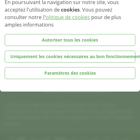
En poursuivant la navigation sur notre site, vous
acceptez l'utilisation de
cookies
. Vous pouvez
consulter notre
Politique de cookies
pour de plus
amples informations
Autoriser tous les cookies
AVR
Association nationale
Uniquement les cookies nécessaires au bon fonctionnement
des Victimes de la Route
11, Rue Eugène Ruppert
Paramètres des cookies
Bâtiment HITEC – 1er Etage
L-2453 Luxembourg
Tel +352 26 43 21 21 –
avr@avr.lu
L'AVR a pour objectif d'améliorer la situation des victimes
d'accidents de la circulation par une aide morale, juridique et des
conseils pratiques. Elle contribue également à réduire l'insécurité
routière.
©2026
AVR
|
Mentions légales
|
Design
by
Marc Wilmes Design
|
Gérer mes cookies