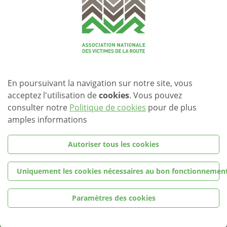
réponse de cette enquête et s’est ainsi engagée auprès des
sondés à reverser une somme forfaitaire à l’AVR pour chaque
questionnaire complété. Une façon efficace de favoriser la
réussite de cette enquête et de soutenir un association à
vocation humaine dans l’accompagnement des victimes de la
route.
Germain Kirsch, vice-président de l’Association nationale des
victimes de la route, a tenu à remercier Arval pour ce don et
En poursuivant la navigation sur notre site, vous
son implication à cette cause commune.
acceptez l'utilisation de
cookies
. Vous pouvez
Photo
consulter notre
Politique de cookies
pour de plus
De gauche à droite :
amples informations
Germain Kirsch de l’Association nationale des victimes de la
route
Véronique Bourgois, Directrice Générale d’Arval Luxembourg
Autoriser tous les cookies
Uniquement les cookies nécessaires au bon fonctionnement
Paramètres des cookies