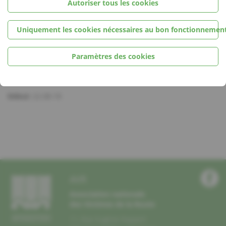
Autoriser tous les cookies
Pour d’autres renseignements, consultez
LOSCHT OP KULTUR
– ENVIE D’UNE SORTIE CULTURELLE
Uniquement les cookies nécessaires au bon fonctionnement
Localité
Paramètres des cookies
Luxembourg-Kirchberg
Date
Début:
22.08.18
AVR
Association nationale
des Victimes de la Route
11, Rue Eugène Ruppert