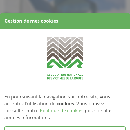
Gestion de mes cookies
Description
Pour la prochaine réunion du groupe de parole, l’Association
nationale des Victimes de la Route vous invite à une
visite
guidée du MUDAM mercredi, le 22 août à 11h15
.
En poursuivant la navigation sur notre site, vous
Rendez-vous à la Musée d’Art Moderne Grand-Duc Jean 3, rue
Park Dräi Eechelen L-1499 Kirchberg. L’activité est accessible
acceptez l'utilisation de
cookies
. Vous pouvez
aux personnes à mobilité réduite.
consulter notre
Politique de cookies
pour de plus
amples informations
Veuillez confirmer votre participation au plus tard pour le 17
août à 12 heures au 26.43.21.21 ou avr@pt.lu.