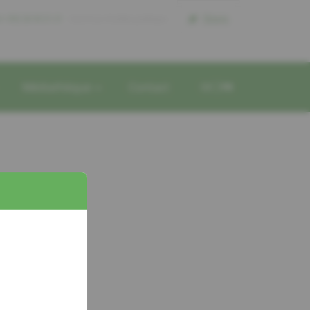
Dons
l +352 26 43 21 21
reconnue d'utilite publique
Médiathèque
Contact
DE
FR
calité
opolis-Kirchberg
ate
ébut:
11.05.16