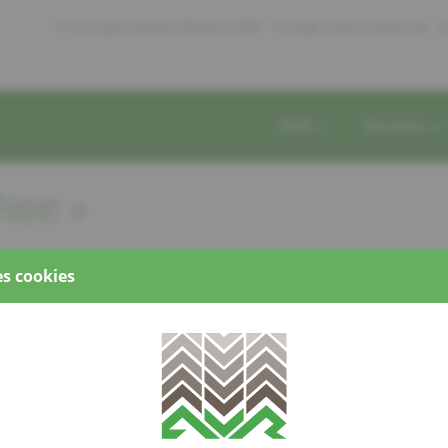
11, Rue Eugène Ruppert Bâtiment HITEC – 1er Etage L-2453 Luxembourg
Te
AVR
Services
/Nee »
s cookies
Lo
 Ville pour Tous », le Groupe de Parole participera à la
Ut
 11 mai de 19 à 22 heures au cinéma Utopolis-Kirchberg.
D
D