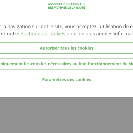
Accueil
la navigation sur notre site, vous acceptez l'utilisation de
c
 Rue Eugène Ruppert
News
ter notre
Politique de cookies
pour de plus amples informa
iment HITEC – 1er Etage
Prévention
453 Luxembourg
Questions
Autoriser tous les cookies
 +352 26 43 21 21 –
avr@avr.lu
Lieu du Souvenir
mes d'accidents de la circulation par une aide morale, juridique et des co
niquement les cookies nécessaires au bon fonctionnement du si
Paramètres des cookies
s cookies