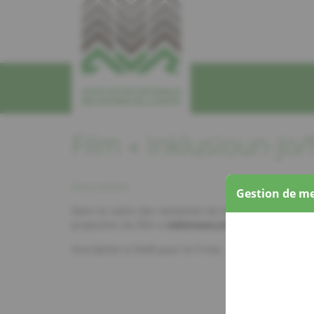
Film « Inklusioun-Jo
Description
Gestion de me
Dans le cadre des semaines de sensibilisation « une
projection du film
« Inklusioun-Jo/Nee »
le mercredi
Inscription à l’AVR pour le 9 mai.