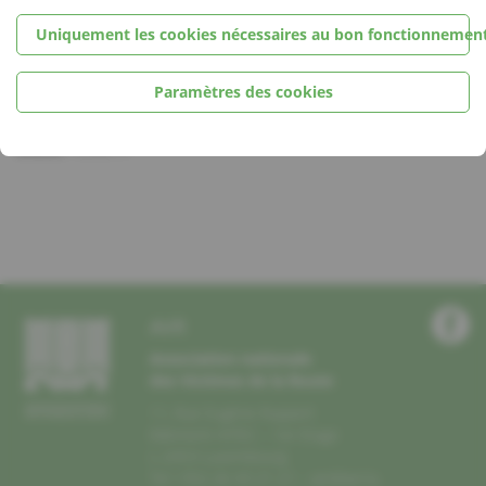
Localité
Uniquement les cookies nécessaires au bon fonctionnement
Howald
Paramètres des cookies
Date
Début:
13.05.17
AVR
Association nationale
des Victimes de la Route
11, Rue Eugène Ruppert
Bâtiment HITEC – 1er Etage
L-2453 Luxembourg
Tel +352 26 43 21 21 –
avr@avr.lu