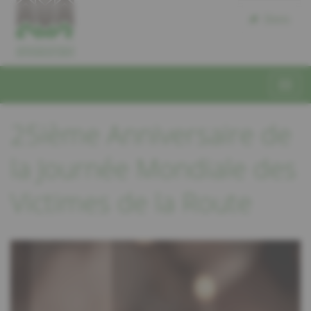
Dons
25ième Anniversaire de
la Journée Mondiale des
Victimes de la Route