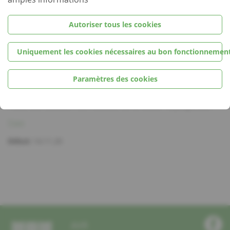
Dans ce cadre, l’Association nationale des Victimes de la
Route, commémore la Journée Mondiale des Victimes de la
Route, le
14 novembre
sur le site « Lieu des Souvenir des
Autoriser tous les cookies
Victimes de la Route » à Junglinster.
Suite aux mesures liées au COVID-19, la cérémonie aura lieu
Uniquement les cookies nécessaires au bon fonctionnement
en groupe restreint.
Paramètres des cookies
Localité
« Lieu des Souvenir des Victimes de la Route » à Junglinster
Date
Début:
14.11.20
AVR