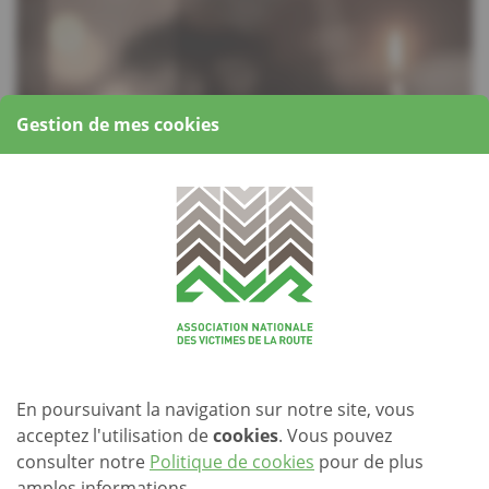
Gestion de mes cookies
Description
ième
Pour ce
25
anniversaire
la « Fédération Européenne des
Victimes de la Route » met l’accent sur son
slogan
En poursuivant la navigation sur notre site, vous
Souvenez-vous des morts
Soutenez les Survivants
acceptez l'utilisation de
cookies
. Vous pouvez
Agissez pour une meilleure Réponse après « Accident »
consulter notre
Politique de cookies
pour de plus
amples informations