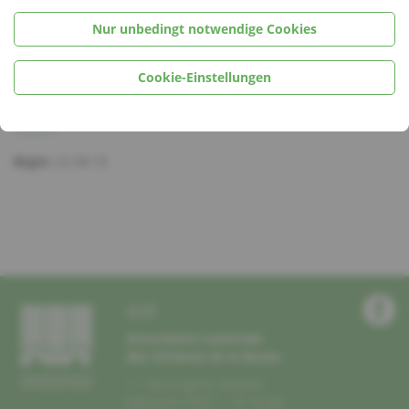
Weideren Informatiounen op
LOSCHT OP KULTUR – ENVIE
D’UNE SORTIE CULTURELLE
Nur unbedingt notwendige Cookies
Ortschaft
Cookie-Einstellungen
Luxembourg-Kirchberg
Datum
Begin:
22.08.18
AVR
Association nationale
des Victimes de la Route
11, Rue Eugène Ruppert
Bâtiment HITEC – 1er Etage