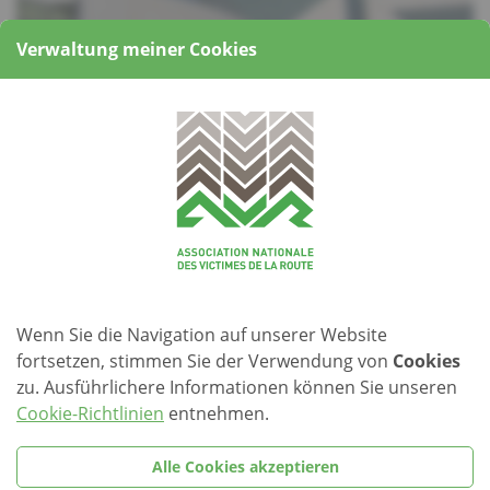
Verwaltung meiner Cookies
Beschreibung
D’Association nationale des Victimes de la Route invitéiert
Iech häerzlech op hier nächsten Sortie, eng
guidéierte Visite
vum MUDAM,
Mëttwoch, den 22. August um 11H15.
Den Treffpunkt ass beim Musée d’Art Moderne Grand-Duc
Jean, 3, rue Park Dräi Eechelen L-1499 Kierchbierg.
Wenn Sie die Navigation auf unserer Website
fortsetzen, stimmen Sie der Verwendung von
Cookies
Persounen mat ageschränkter Mobilitéit sinn ganz
zu. Ausführlichere Informationen können Sie unseren
wëllkommen.
Cookie-Richtlinien
entnehmen.
Meld Iech bis spéitstens Freides, den 17. August um 12 Auer
um 26.43.21.21 oder avr@pt.lu.
Alle Cookies akzeptieren