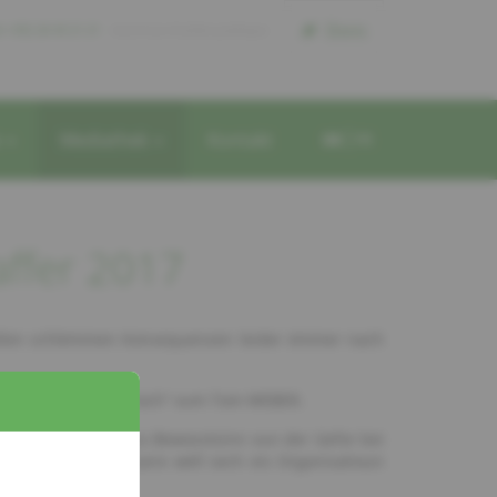
Dons
l +352 26 43 21 21
reconnue d'utilite publique
e
Mediathek
Kontakt
DE
FR
affer 2017
n allen schlëmmen Konsequenzen leider ëmmer nach
g ginn: „herbstgespräch“ vum Tom WEBER.
afft ginn, fir dass Bewosstsinn vun der Gefor bei
gem 25. Anniversaire wëll sech eis Organisatioun