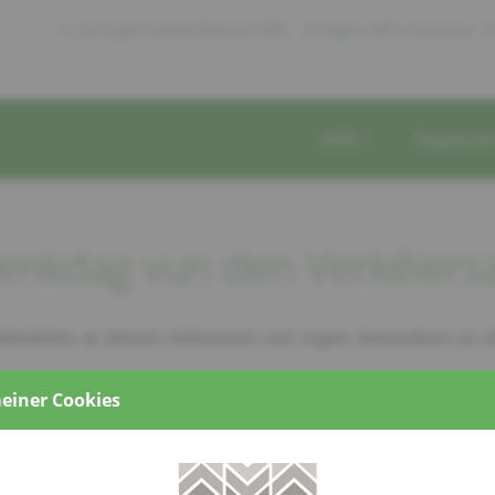
11, Rue Eugène Ruppert Bâtiment HITEC – 1er Etage L-2453 Luxembourg
Te
AVR
Angebot
enkdag vun den Verkéiers
r Aktivitéiten an deenen Kollisiounen mat engem Stroossebam a
 huet am Kader vum internationalen Gedenkdag 1 Gedicht an Optra
einer Cookies
ebrauch vum Handy am Stroosseverkéier. „Hei muss nach vill gesch
aymond SCHINTGEN an senger Usprooch gesot. „Am Kader vun sen