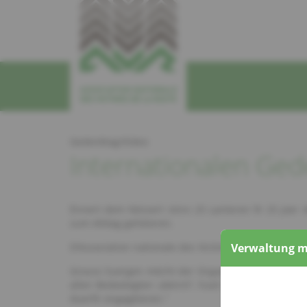
Gedenktag/Video
Internationalen Ged
Ënnert dem Nëssert stinn 25 Lanteren fir 25 Joe
zum Alldag gehéieren.
D’Association nationale des Victimes de la Route
Verwaltung m
Grouss Suergen mécht der Organisatioun och den G
allen Bedeelegten ukënnt“, huet den Präsident R
duerfir engagéieren.“