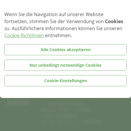
Meld Iech bis spéitstens Freides, den 17. August um 12 Auer
um 26.43.21.21.
Wenn Sie die Navigation auf unserer Website
Weideren Informatiounen op
LOSCHT OP KULTUR – ENVIE
fortsetzen, stimmen Sie der Verwendung von
Cookies
D’UNE SORTIE CULTURELLE
zu. Ausführlichere Informationen können Sie unseren
Cookie-Richtlinien
entnehmen.
Alle Cookies akzeptieren
Nur unbedingt notwendige Cookies
AVR
Cookie-Einstellungen
Association nationale
des Victimes de la Route
11, Rue Eugène Ruppert
Bâtiment HITEC – 1er Etage
L-2453 Luxembourg
Tel +352 26 43 21 21 –
avr@avr.lu