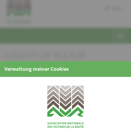
Dons
LOSCHT OP KULTUR
D’Association nationale des Victimes de
Verwaltung meiner Cookies
la Route invitéiert Iech häerzlech op
hier nächsten Sortie, eng
guidéierte
Visite vum MUDAM, Mëttwoch, den
22. August um 11H15
.
Den Treffpunkt ass beim Musée d’Art
Moderne Grand-Duc Jean, 3, rue Park Dräi Eechelen L-1499
Kierchbierg.
Persounen mat ageschränkter Mobilitéit sinn ganz
wëllkommen.