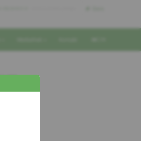
Dons
l +352 26 43 21 21
reconnue d'utilite publique
e
Mediathek
Kontakt
DE
FR
ai 2026
il nicht
rfügung