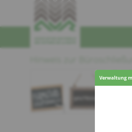
Hinweis zur Büroschließ
Wir möch
Verwaltung m
geschloss
erreichba
Ab dem d
und kümme
Vielen Da