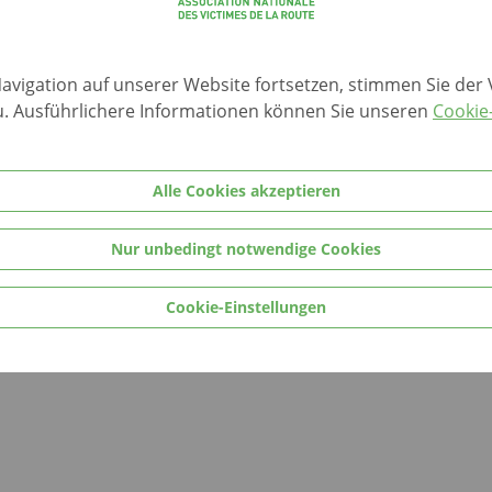
Startseite
Navigation auf unserer Website fortsetzen, stimmen Sie de
 Rue Eugène Ruppert
News
. Ausführlichere Informationen können Sie unseren
Cookie-
iment HITEC – 1er Etage
Prävention
453 Luxembourg
Beratung
 +352 26 43 21 21 –
avr@avr.lu
Gedenkstätte
Alle Cookies akzeptieren
ich für mehr Verkehrssicherheit u. bessere Rechte der Unfallopfer einset
Nur unbedingt notwendige Cookies
lten
Cookie-Einstellungen