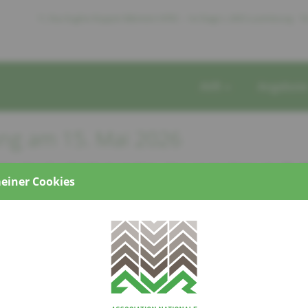
11, Rue Eugène Ruppert Bâtiment HITEC – 1er Etage L-2453 Luxembourg
Te
AVR
Angebot
ung am 15. Mai 2026
ten darauf aufmerksam machen, dass unsere Büros am
15. M
einer Cookies
en bleiben. An diesem Tag sind wir telefonisch sowie per E-Ma
r.
arauffolgenden Werktag stehen wir wieder wie gewohnt zur Ve
rn uns gerne um alle Anliegen.
nk für Ihr Verständnis.