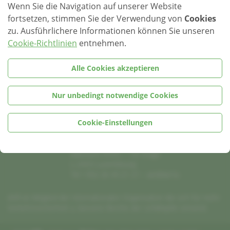
Wenn Sie die Navigation auf unserer Website
Moment der Inspiration und des Austauschs.
fortsetzen, stimmen Sie der Verwendung von
Cookies
zu. Ausführlichere Informationen können Sie unseren
Cookie-Richtlinien
entnehmen.
Alle Cookies akzeptieren
Nur unbedingt notwendige Cookies
AVR
Association nationale
Cookie-Einstellungen
des Victimes de la Route
11, Rue Eugène Ruppert
Bâtiment HITEC – 1er Etage
L-2453 Luxembourg
Tel +352 26 43 21 21 –
avr@avr.lu
AVR ist Mitglied der Internationalen Organisation die sich für mehr
Verkehrssicherheit u. bessere Rechte der Unfallopfer einsetzt.