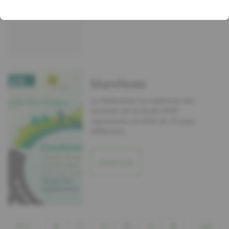
Manifeste
La Fédération Européenne des
Victimes de la Route FEVR
représente 24 ONG de 16 pays
différents.
Download
First
13
14
15
16
Last